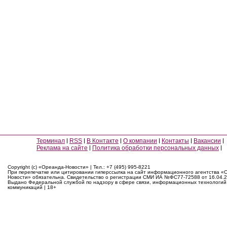
Терминал
RSS
В Контакте
О компании
Контакты
Вакансии
Реклама на сайте
Политика обработки персональных данных
Copyright (c) «Ореанда-Новости» | Тел.: +7 (495) 995-8221
При перепечатке или цитировании гиперссылка на сайт информационного агентства «
Новости» обязательна. Свидетельство о регистрации СМИ ИА №ФС77-72588 от 16.04.2
Выдано Федеральной службой по надзору в сфере связи, информационных технологий
коммуникаций | 18+