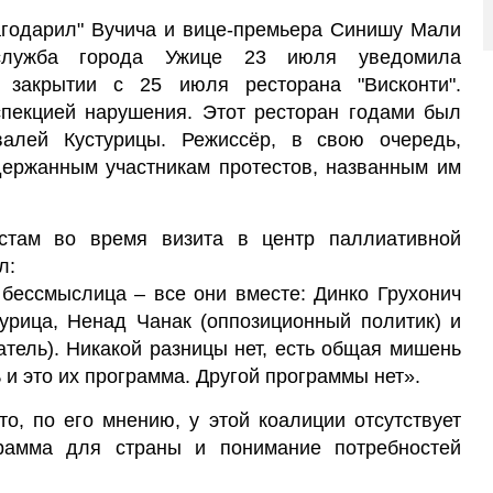
агодарил" Вучича и вице-премьера Синишу Мали
 служба города Ужице 23 июля уведомила
 закрытии с 25 июля ресторана "Висконти".
пекцией нарушения. Этот ресторан годами был
алей Кустурицы. Режиссёр, в свою очередь,
держанным участникам протестов, названным им
стам во время визита в центр паллиативной
л:
 бессмыслица – все они вместе: Динко Грухонич
турица, Ненад Чанак (оппозиционный политик) и
тель). Никакой разницы нет, есть общая мишень
ь и это их программа. Другой программы нет».
о, по его мнению, у этой коалиции отсутствует
грамма для страны и понимание потребностей