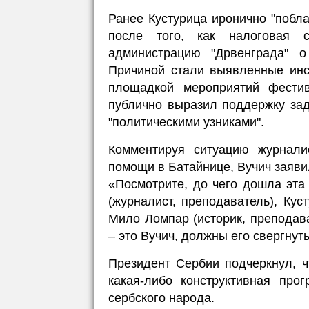
Ранее Кустурица иронично "побл
после того, как налоговая
администрацию "Дрвенграда" о
Причиной стали выявленные инс
площадкой мероприятий фестив
публично выразил поддержку за
"политическими узниками".
Комментируя ситуацию журнали
помощи в Батайнице, Вучич заяви
«Посмотрите, до чего дошла эта
(журналист, преподаватель), Кус
Мило Ломпар (историк, преподава
– это Вучич, должны его свергнут
Президент Сербии подчеркнул, чт
какая-либо конструктивная про
сербского народа.