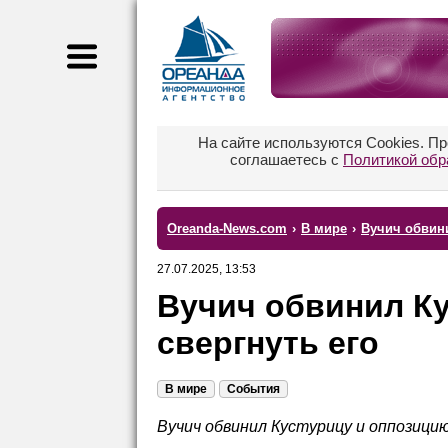
На сайте используются Cookies. П
соглашаетесь с
Политикой обр
Oreanda-News.com
›
В мире
›
Вучич обвини
27.07.2025, 13:53
Вучич обвинил Ку
свергнуть его
В мире
События
Вучич обвинил Кустурицу и оппозици