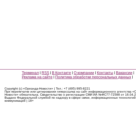
Терминал
RSS
В Контакте
О компании
Контакты
Вакансии
Реклама на сайте
Политика обработки персональных данных
Copyright (c) «Ореанда-Новости» | Тел.: +7 (495) 995-8221
При перепечатке или цитировании гиперссылка на сайт информационного агентства «
Новости» обязательна. Свидетельство о регистрации СМИ ИА №ФС77-72588 от 16.04.2
Выдано Федеральной службой по надзору в сфере связи, информационных технологий
коммуникаций | 18+