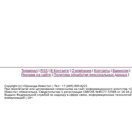
Терминал
RSS
В Контакте
О компании
Контакты
Вакансии
Реклама на сайте
Политика обработки персональных данных
Copyright (c) «Ореанда-Новости» | Тел.: +7 (495) 995-8221
При перепечатке или цитировании гиперссылка на сайт информационного агентства «
Новости» обязательна. Свидетельство о регистрации СМИ ИА №ФС77-72588 от 16.04.2
Выдано Федеральной службой по надзору в сфере связи, информационных технологий
коммуникаций | 18+