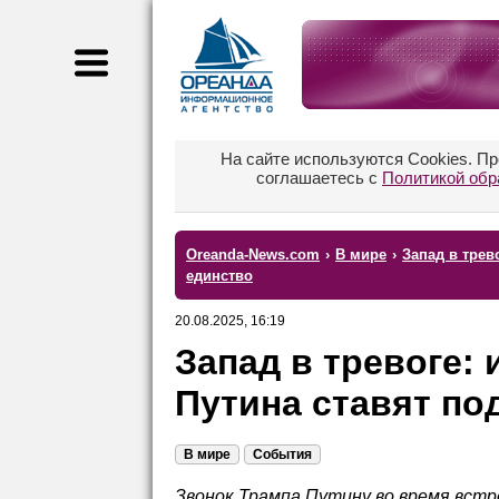
На сайте используются Cookies. П
соглашаетесь с
Политикой обр
Oreanda-News.com
›
В мире
›
Запад в трев
единство
20.08.2025, 16:19
Запад в тревоге:
Путина ставят по
В мире
События
Звонок Трампа Путину во время встр