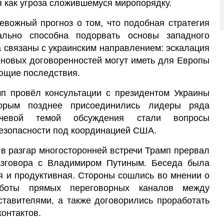
 как угроза сложившемуся миропорядку.
евожный прогноз о том, что подобная стратегия
ально способна подорвать основы западного
 связаны с украинским направлением: эскалация
 новых договоренностей могут иметь для Европы
ющие последствия.
п провёл консультации с президентом Украины
орым позднее присоединились лидеры ряда
лючевой темой обсуждения стали вопросы
безопасности под координацией США.
 в разгар многосторонней встречи Трамп прервал
азговора с Владимиром Путиным. Беседа была
я и продуктивная. Стороны сошлись во мнении о
аботы прямых переговорных каналов между
ставителями, а также договорились проработать
контактов.