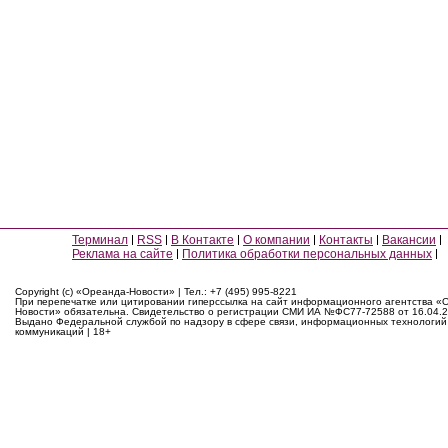
Терминал
RSS
В Контакте
О компании
Контакты
Вакансии
Реклама на сайте
Политика обработки персональных данных
Copyright (c) «Ореанда-Новости» | Тел.: +7 (495) 995-8221
При перепечатке или цитировании гиперссылка на сайт информационного агентства «
Новости» обязательна. Свидетельство о регистрации СМИ ИА №ФС77-72588 от 16.04.2
Выдано Федеральной службой по надзору в сфере связи, информационных технологий
коммуникаций | 18+