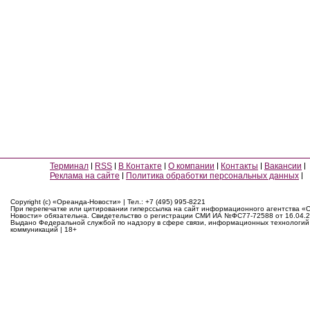
Терминал
RSS
В Контакте
О компании
Контакты
Вакансии
Реклама на сайте
Политика обработки персональных данных
Copyright (c) «Ореанда-Новости» | Тел.: +7 (495) 995-8221
При перепечатке или цитировании гиперссылка на сайт информационного агентства «
Новости» обязательна. Свидетельство о регистрации СМИ ИА №ФС77-72588 от 16.04.2
Выдано Федеральной службой по надзору в сфере связи, информационных технологий
коммуникаций | 18+