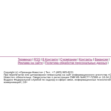
Терминал
RSS
В Контакте
О компании
Контакты
Вакансии
Реклама на сайте
Политика обработки персональных данных
Copyright (c) «Ореанда-Новости» | Тел.: +7 (495) 995-8221
При перепечатке или цитировании гиперссылка на сайт информационного агентства «
Новости» обязательна. Свидетельство о регистрации СМИ ИА №ФС77-72588 от 16.04.2
Выдано Федеральной службой по надзору в сфере связи, информационных технологий
коммуникаций | 18+