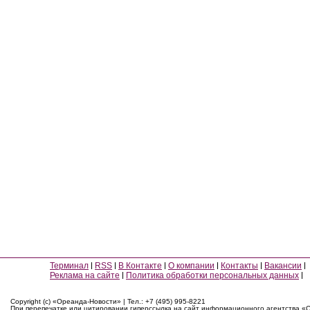
Терминал
RSS
В Контакте
О компании
Контакты
Вакансии
Реклама на сайте
Политика обработки персональных данных
Copyright (c) «Ореанда-Новости» | Тел.: +7 (495) 995-8221
При перепечатке или цитировании гиперссылка на сайт информационного агентства «