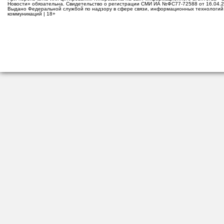
Новости» обязательна. Свидетельство о регистрации СМИ ИА №ФС77-72588 от 16.04.2
Выдано Федеральной службой по надзору в сфере связи, информационных технологий
коммуникаций | 18+