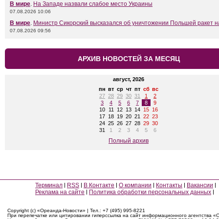
В мире
.
На Западе назвали слабое место Украины
07.08.2026 10:06
В мире
.
Министр Сикорский высказался об уничтожении Польшей ракет н
07.08.2026 09:56
АРХИВ НОВОСТЕЙ ЗА МЕСЯЦ
август, 2026
пн
вт
ср
чт
пт
сб
вс
27
28
29
30
31
1
2
3
4
5
6
7
8
9
10
11
12
13
14
15
16
17
18
19
20
21
22
23
24
25
26
27
28
29
30
31
1
2
3
4
5
6
Полный архив
Терминал
RSS
В Контакте
О компании
Контакты
Вакансии
Реклама на сайте
Политика обработки персональных данных
Copyright (c) «Ореанда-Новости» | Тел.: +7 (495) 995-8221
При перепечатке или цитировании гиперссылка на сайт информационного агентства «