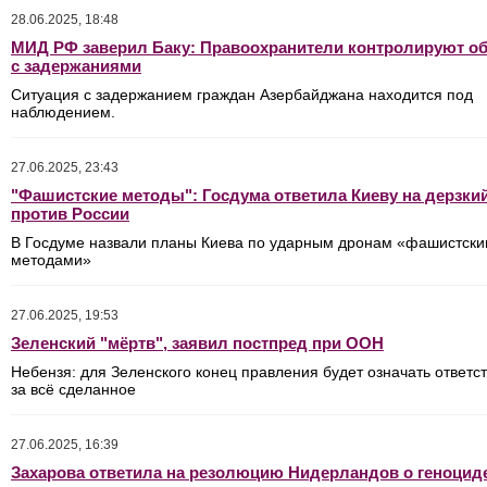
28.06.2025, 18:48
МИД РФ заверил Баку: Правоохранители контролируют об
с задержаниями
Ситуация с задержанием граждан Азербайджана находится под
наблюдением.
27.06.2025, 23:43
"Фашистские методы": Госдума ответила Киеву на дерзки
против России
В Госдуме назвали планы Киева по ударным дронам «фашистск
методами»
27.06.2025, 19:53
Зеленский "мёртв", заявил постпред при ООН
Небензя: для Зеленского конец правления будет означать ответс
за всё сделанное
27.06.2025, 16:39
Захарова ответила на резолюцию Нидерландов о геноцид