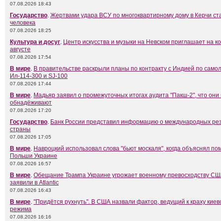
07.08.2026 18:43
Государство
.
Жертвами удара ВСУ по многоквартирному дому в Керчи ст
человека
07.08.2026 18:25
Культура и досуг
.
Центр искусства и музыки на Невском приглашает на к
августе
07.08.2026 17:54
В мире
.
В правительстве раскрыли планы по контракту с Индией по само
Ил-114-300 и SJ-100
07.08.2026 17:44
В мире
.
Мадьяр заявил о промежуточных итогах аудита "Пакш-2", что они
обнадёживают
07.08.2026 17:20
Государство
.
Банк России представил информацию о международных ре
страны
07.08.2026 17:05
В мире
.
Навроцкий использовал слова "бьют москаля", когда объяснял п
Польши Украине
07.08.2026 16:57
В мире
.
Обещание Трампа Украине угрожает военному превосходству СШ
заявили в Atlantic
07.08.2026 16:43
В мире
.
"Придётся рухнуть". В США назвали фактор, ведущий к краху киев
режима
07.08.2026 16:16