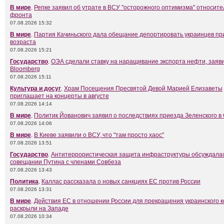
В мире
.
Репке заявил об утрате в ВСУ "осторожного оптимизма" относит
фронта
07.08.2026 15:32
В мире
.
Партия Качиньского дала обещание депортировать украинцев пр
возраста
07.08.2026 15:21
Государство
.
ОЭА сделали ставку на наращивание экспорта нефти, заяви
Bloomberg
07.08.2026 15:11
Культура и досуг
.
Храм Посещения Пресвятой Девой Марией Елизаветы
приглашает на концерты в августе
07.08.2026 14:14
В мире
.
Политик Йованович заявил о последствиях приезда Зеленского в
07.08.2026 14:06
В мире
.
В Киеве заявили о ВСУ, что "там просто хаос"
07.08.2026 13:51
Государство
.
Антитеррористическая защита инфраструктуры обсуждалас
совещании Путина с членами Совбеза
07.08.2026 13:43
Политика
.
Каллас рассказала о новых санкциях ЕС против России
07.08.2026 13:31
В мире
.
Действия ЕС в отношении России для прекращения украинского 
раскрыли на Западе
07.08.2026 10:34