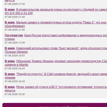
августе
07.08.2026 17:54
В мире
.
В правительстве раскрыли планы по контракту с Индией по само
Ил-114-300 и SJ-100
07.08.2026 17:44
В мире
.
Мадьяр заявил о промежуточных итогах аудита "Пакш-2", что они
обнадёживают
07.08.2026 17:20
Государство
.
Банк России представил информацию о международных ре
страны
07.08.2026 17:05
В мире
.
Навроцкий использовал слова "бьют москаля", когда объяснял п
Польши Украине
07.08.2026 16:57
В мире
.
Обещание Трампа Украине угрожает военному превосходству СШ
заявили в Atlantic
07.08.2026 16:43
В мире
.
"Придётся рухнуть". В США назвали фактор, ведущий к краху киев
режима
07.08.2026 16:16
В мире
.
Репке заявил об утрате в ВСУ "осторожного оптимизма" относит
фронта
07.08.2026 15:32