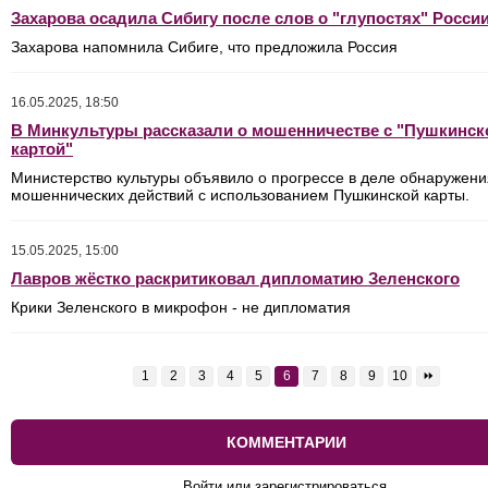
Захарова осадила Сибигу после слов о "глупостях" Росси
Захарова напомнила Сибиге, что предложила Россия
16.05.2025, 18:50
В Минкультуры рассказали о мошенничестве с "Пушкинск
картой"
Министерство культуры объявило о прогрессе в деле обнаружени
мошеннических действий с использованием Пушкинской карты.
15.05.2025, 15:00
Лавров жёстко раскритиковал дипломатию Зеленского
Крики Зеленского в микрофон - не дипломатия
1
2
3
4
5
6
7
8
9
10
⏩
КОММЕНТАРИИ
Войти или зарегистрироваться.