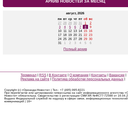
АРХИВ НОВОСТЕЙ ЗА МЕСЯЦ
август, 2026
пн
вт
ср
чт
пт
сб
вс
27
28
29
30
31
1
2
3
4
5
6
7
8
9
10
11
12
13
14
15
16
17
18
19
20
21
22
23
24
25
26
27
28
29
30
31
1
2
3
4
5
6
Полный архив
Терминал
RSS
В Контакте
О компании
Контакты
Вакансии
Реклама на сайте
Политика обработки персональных данных
Copyright (c) «Ореанда-Новости» | Тел.: +7 (495) 995-8221
При перепечатке или цитировании гиперссылка на сайт информационного агентства «
Новости» обязательна. Свидетельство о регистрации СМИ ИА №ФС77-72588 от 16.04.2
Выдано Федеральной службой по надзору в сфере связи, информационных технологий
коммуникаций | 18+