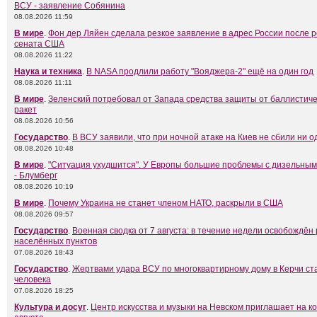
ВСУ - заявление Собянина
08.08.2026 11:59
В мире
.
Фон дер Ляйен сделала резкое заявление в адрес России после 
сената США
08.08.2026 11:22
Наука и техника
.
В NASA продлили работу "Вояджера-2" ещё на один год
08.08.2026 11:11
В мире
.
Зеленский потребовал от Запада средства защиты от баллистиче
ракет
08.08.2026 10:56
Государство
.
В ВСУ заявили, что при ночной атаке на Киев не сбили ни о
08.08.2026 10:48
В мире
.
"Ситуация ухудшится". У Европы большие проблемы с дизельны
- Блумберг
08.08.2026 10:19
В мире
.
Почему Украина не станет членом НАТО, раскрыли в США
08.08.2026 09:57
Государство
.
Военная сводка от 7 августа: в течение недели освобождён
населённых пунктов
07.08.2026 18:43
Государство
.
Жертвами удара ВСУ по многоквартирному дому в Керчи ст
человека
07.08.2026 18:25
Культура и досуг
.
Центр искусства и музыки на Невском приглашает на к