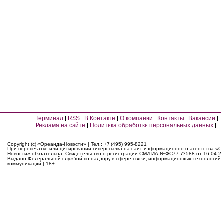
Терминал
RSS
В Контакте
О компании
Контакты
Вакансии
Реклама на сайте
Политика обработки персональных данных
Copyright (c) «Ореанда-Новости» | Тел.: +7 (495) 995-8221
При перепечатке или цитировании гиперссылка на сайт информационного агентства «
Новости» обязательна. Свидетельство о регистрации СМИ ИА №ФС77-72588 от 16.04.2
Выдано Федеральной службой по надзору в сфере связи, информационных технологий
коммуникаций | 18+