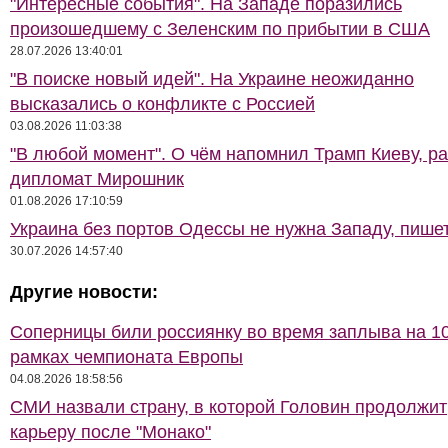
"Интересные события". На Западе поразились
произошедшему с Зеленским по прибытии в США
28.07.2026 13:40:01
"В поиске новый идей". На Украине неожиданно
высказались о конфликте с Россией
03.08.2026 11:03:38
"В любой момент". О чём напомнил Трамп Киеву, р
дипломат Мирошник
01.08.2026 17:10:59
Украина без портов Одессы не нужна Западу, пише
30.07.2026 14:57:40
Другие новости:
Соперницы били россиянку во время заплыва на 10
рамках чемпионата Европы
04.08.2026 18:58:56
СМИ назвали страну, в которой Головин продолжит
карьеру после "Монако"