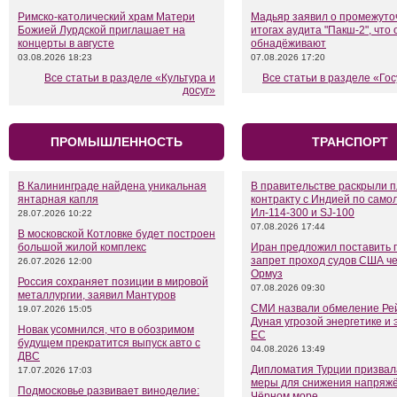
Римско-католический храм Матери
Мадьяр заявил о промежуто
Божией Лурдской приглашает на
итогах аудита "Пакш-2", что 
концерты в августе
обнадёживают
03.08.2026 18:23
07.08.2026 17:20
Все статьи в разделе «Культура и
Все статьи в разделе «Го
досуг»
ПРОМЫШЛЕННОСТЬ
ТРАНСПОРТ
В Калининграде найдена уникальная
В правительстве раскрыли 
янтарная капля
контракту с Индией по само
Ил-114-300 и SJ-100
28.07.2026 10:22
07.08.2026 17:44
В московской Котловке будет построен
большой жилой комплекс
Иран предложил поставить 
запрет проход судов США ч
26.07.2026 12:00
Ормуз
Россия сохраняет позиции в мировой
07.08.2026 09:30
металлургии, заявил Мантуров
СМИ назвали обмеление Ре
19.07.2026 15:05
Дуная угрозой энергетике и 
Новак усомнился, что в обозримом
ЕС
будущем прекратится выпуск авто с
04.08.2026 13:49
ДВС
Дипломатия Турции призвал
17.07.2026 17:03
меры для снижения напряжё
Подмосковье развивает виноделие:
Чёрном море