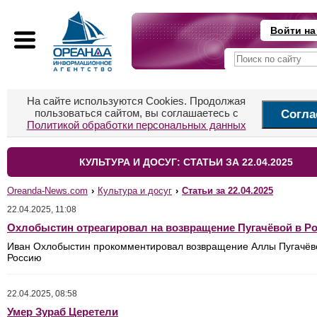
Войти на
На сайте используются Cookies. Продолжая
пользоваться сайтом, вы соглашаетесь с
Согла
Политикой обработки персональных данных
КУЛЬТУРА И ДОСУГ: СТАТЬИ ЗА 22.04.2025
Oreanda-News.com
›
Культура и досуг
›
Статьи за 22.04.2025
22.04.2025, 11:08
Охлобыстин отреагировал на возвращение Пугачёвой в Р
Иван Охлобыстин прокомментировал возвращение Аллы Пугачёв
Россию
22.04.2025, 08:58
Умер Зураб Церетели