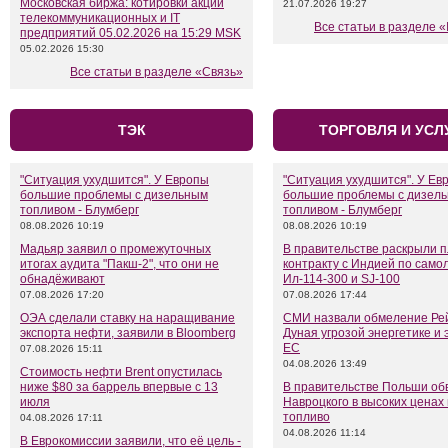
Московская биржа: котировки акций
21.07.2026 19:27
телекоммуникационных и IT
Все статьи в разделе «
предприятий 05.02.2026 на 15:29 MSK
05.02.2026 15:30
Все статьи в разделе «Связь»
ТЭК
ТОРГОВЛЯ И УСЛ
"Ситуация ухудшится". У Европы
"Ситуация ухудшится". У Ев
большие проблемы с дизельным
большие проблемы с дизел
топливом - Блумберг
топливом - Блумберг
08.08.2026 10:19
08.08.2026 10:19
Мадьяр заявил о промежуточных
В правительстве раскрыли 
итогах аудита "Пакш-2", что они не
контракту с Индией по само
обнадёживают
Ил-114-300 и SJ-100
07.08.2026 17:20
07.08.2026 17:44
ОЭА сделали ставку на наращивание
СМИ назвали обмеление Ре
экспорта нефти, заявили в Bloomberg
Дуная угрозой энергетике и 
ЕС
07.08.2026 15:11
04.08.2026 13:49
Стоимость нефти Brent опустилась
ниже $80 за баррель впервые с 13
В правительстве Польши об
июля
Навроцкого в высоких ценах
топливо
04.08.2026 17:11
04.08.2026 11:14
В Еврокомиссии заявили, что её цель -