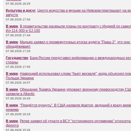
07.08.2026 18:25
Культура и досуг
.
Центр искусства и музыки на Невском приглашает на к
августе
07.08.2026 17:54
В мире
.
В правительстве раскрыли планы по контракту с Индией по само
Ил-114-300 и SJ-100
07.08.2026 17:44
В мире
.
Мадьяр заявил о промежуточных итогах аудита "Пакш-2", что они
обнадёживают
07.08.2026 17:20
Государство
.
Банк России представил информацию о международных ре
страны
07.08.2026 17:05
В мире
.
Навроцкий использовал слова "бьют москаля", когда объяснял п
Польши Украине
07.08.2026 16:57
В мире
.
Обещание Трампа Украине угрожает военному превосходству СШ
заявили в Atlantic
07.08.2026 16:43
В мире
.
"Придётся рухнуть". В США назвали фактор, ведущий к краху киев
режима
07.08.2026 16:16
В мире
.
Репке заявил об утрате в ВСУ "осторожного оптимизма" относит
фронта
07.08.2026 15:32