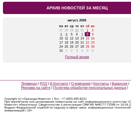
АРХИВ НОВОСТЕЙ ЗА МЕСЯЦ
август, 2026
пн
вт
ср
чт
пт
сб
вс
27
28
29
30
31
1
2
3
4
5
6
7
8
9
10
11
12
13
14
15
16
17
18
19
20
21
22
23
24
25
26
27
28
29
30
31
1
2
3
4
5
6
Полный архив
Терминал
RSS
В Контакте
О компании
Контакты
Вакансии
Реклама на сайте
Политика обработки персональных данных
Copyright (c) «Ореанда-Новости» | Тел.: +7 (495) 995-8221
При перепечатке или цитировании гиперссылка на сайт информационного агентства «
Новости» обязательна. Свидетельство о регистрации СМИ ИА №ФС77-72588 от 16.04.2
Выдано Федеральной службой по надзору в сфере связи, информационных технологий
коммуникаций | 18+