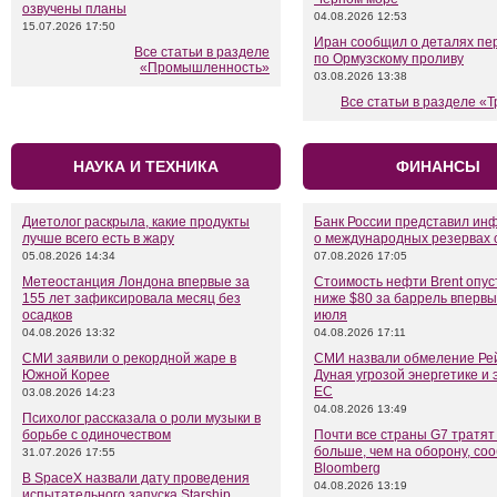
озвучены планы
04.08.2026 12:53
15.07.2026 17:50
Иран сообщил о деталях пе
Все статьи в разделе
по Ормузскому проливу
«Промышленность»
03.08.2026 13:38
Все статьи в разделе «
НАУКА И ТЕХНИКА
ФИНАНСЫ
Диетолог раскрыла, какие продукты
Банк России представил и
лучше всего есть в жару
о международных резервах 
05.08.2026 14:34
07.08.2026 17:05
Метеостанция Лондона впервые за
Стоимость нефти Brent опус
155 лет зафиксировала месяц без
ниже $80 за баррель впервы
осадков
июля
04.08.2026 13:32
04.08.2026 17:11
СМИ заявили о рекордной жаре в
СМИ назвали обмеление Ре
Южной Корее
Дуная угрозой энергетике и 
ЕС
03.08.2026 14:23
04.08.2026 13:49
Психолог рассказала о роли музыки в
борьбе с одиночеством
Почти все страны G7 тратят
больше, чем на оборону, со
31.07.2026 17:55
Bloomberg
В SpaceX назвали дату проведения
04.08.2026 13:19
испытательного запуска Starship