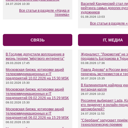
Василий Кандинский стал л
24.07.2026 10:30
рейтинга самых дорогих рус
Все статьи в разделе «Наука и
художников
техника»
01.08.2026 13:03
Все статьи в разделе
СВЯЗЬ
IT, МЕДИА
В Госдуме допустили воплощение в
Журналист: "Локомотив" не 
жизнь теории "мёртвого интернета"
продавать Батракова в Турц
29.03.2026 17:45
03.08.2026 17:36
Московская биржа: котировки акций
Павла Дурова* в России внес
телекоммуникационных и IT
перечень экстремистов и те
предприятий 10.02.2026 на 15:30 MSK
30.07.2026 15:35
10.02.2026 15:30
В Калининграде найдена ун
Московская биржа: котировки акций
янтарная капля
телекоммуникационных и IT
28.07.2026 10:22
предприятий 09.02.2026 на 15:29 MSK
Россияне выбирают Lada, Kia
09.02.2026 15:30
кто лидирует в онлайн-прод
Московская биржа: котировки акций
автомобилей?
телекоммуникационных и IT
24.07.2026 11:53
предприятий 06.02.2026 на 15:29 MSK
"Сбербанк" запускает приём
06.02.2026 15:30
технологическую премию