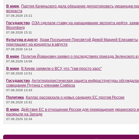
В мире
.
Партия Качиньского дала обещание депортировать украинцев пр
возраста
07.08.2026 15:21
Государство
.
ОЭА сделали ставку на наращивание экспорта нефти, заяви
Bloomberg
07.08.2026 15:11
Культура и досуг
.
Храм Посещения Пресвятой Девой Марией Елизаветы
приглашает на концерты в августе
07.08.2026 14:14
В мире
.
Политик Йованович заявил о последствиях приезда Зеленского в
07.08.2026 14:06
В мире
.
В Киеве заявили о ВСУ, что "там просто хаос"
07.08.2026 13:51
Государство
.
Антитеррористическая защита инфраструктуры обсуждалас
совещании Путина с членами Совбеза
07.08.2026 13:43
Политика
.
Каллас рассказала о новых санкциях ЕС против России
07.08.2026 13:31
В мире
.
Действия ЕС в отношении России для прекращения украинского 
раскрыли на Западе
07.08.2026 10:34