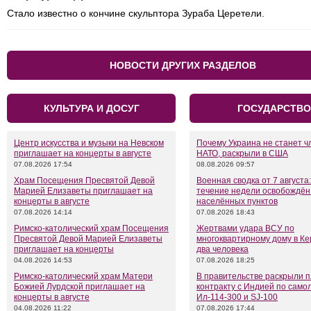
Стало известно о кончине скульптора Зураба Церетели.
НОВОСТИ ДРУГИХ РАЗДЕЛОВ
КУЛЬТУРА И ДОСУГ
ГОСУДАРСТВО
Центр искусства и музыки на Невском
Почему Украина не станет 
приглашает на концерты в августе
НАТО, раскрыли в США
07.08.2026 17:54
08.08.2026 09:57
Храм Посещения Пресвятой Девой
Военная сводка от 7 августа:
Марией Елизаветы приглашает на
течение недели освобождён
концерты в августе
населённых пунктов
07.08.2026 14:14
07.08.2026 18:43
Римско-католический храм Посещения
Жертвами удара ВСУ по
Пресвятой Девой Марией Елизаветы
многоквартирному дому в Ке
приглашает на концерты
два человека
04.08.2026 14:53
07.08.2026 18:25
Римско-католический храм Матери
В правительстве раскрыли 
Божией Лурдской приглашает на
контракту с Индией по само
концерты в августе
Ил-114-300 и SJ-100
04.08.2026 11:22
07.08.2026 17:44