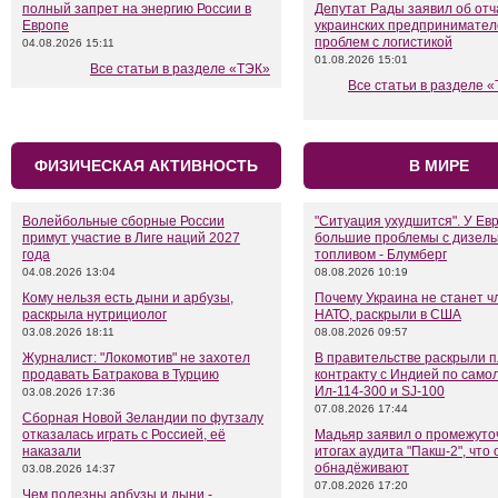
полный запрет на энергию России в
Депутат Рады заявил об от
Европе
украинских предпринимател
проблем с логистикой
04.08.2026 15:11
01.08.2026 15:01
Все статьи в разделе «ТЭК»
Все статьи в разделе «
ФИЗИЧЕСКАЯ АКТИВНОСТЬ
В МИРЕ
Волейбольные сборные России
"Ситуация ухудшится". У Ев
примут участие в Лиге наций 2027
большие проблемы с дизел
года
топливом - Блумберг
04.08.2026 13:04
08.08.2026 10:19
Кому нельзя есть дыни и арбузы,
Почему Украина не станет 
раскрыла нутрициолог
НАТО, раскрыли в США
03.08.2026 18:11
08.08.2026 09:57
Журналист: "Локомотив" не захотел
В правительстве раскрыли 
продавать Батракова в Турцию
контракту с Индией по само
Ил-114-300 и SJ-100
03.08.2026 17:36
07.08.2026 17:44
Сборная Новой Зеландии по футзалу
отказалась играть с Россией, её
Мадьяр заявил о промежуто
наказали
итогах аудита "Пакш-2", что 
обнадёживают
03.08.2026 14:37
07.08.2026 17:20
Чем полезны арбузы и дыни -