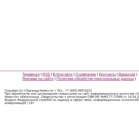
Терминал
RSS
В Контакте
О компании
Контакты
Вакансии
Реклама на сайте
Политика обработки персональных данных
Copyright (c) «Ореанда-Новости» | Тел.: +7 (495) 995-8221
При перепечатке или цитировании гиперссылка на сайт информационного агентства «
Новости» обязательна. Свидетельство о регистрации СМИ ИА №ФС77-72588 от 16.04.2
Выдано Федеральной службой по надзору в сфере связи, информационных технологий
коммуникаций | 18+