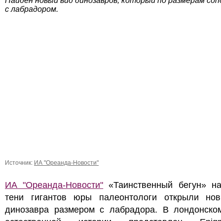
Найден новый вид динозавров, который по размерам со
с лабрадором.
Источник:
ИА "Ореанда-Новости"
ИА "Ореанда-Новости"
«Таинственный бегун» на
тени гигантов юры палеонтологи открыли но
динозавра размером с лабрадора. В лондонско