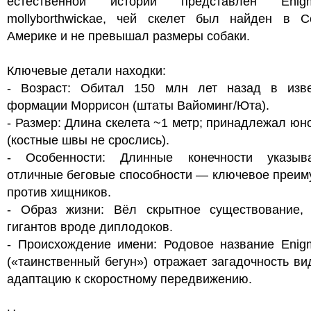
естественной истории представлен Enigm
mollyborthwickae, чей скелет был найден в С
Америке и не превышал размеры собаки.
Ключевые детали находки:
- Возраст: Обитал 150 млн лет назад в изве
формации Моррисон (штаты Вайоминг/Юта).
- Размер: Длина скелета ~1 метр; принадлежал юн
(костные швы не срослись).
- Особенности: Длинные конечности указы
отличные беговые способности — ключевое преим
против хищников.
- Образ жизни: Вёл скрытное существование, 
гигантов вроде диплодоков.
- Происхождение имени: Родовое название Enigm
(«таинственный бегун») отражает загадочность ви
адаптацию к скоростному передвижению.