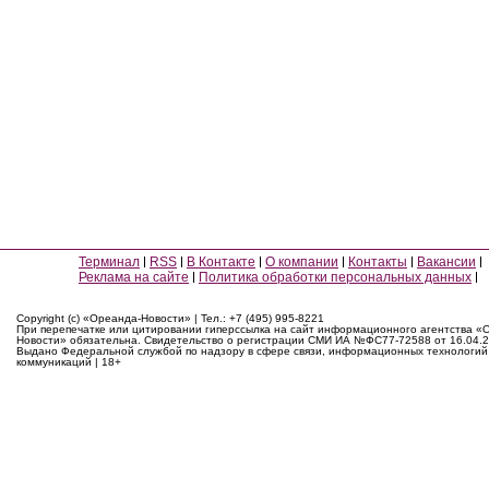
Терминал
RSS
В Контакте
О компании
Контакты
Вакансии
Реклама на сайте
Политика обработки персональных данных
Copyright (c) «Ореанда-Новости» | Тел.: +7 (495) 995-8221
При перепечатке или цитировании гиперссылка на сайт информационного агентства «
Новости» обязательна. Свидетельство о регистрации СМИ ИА №ФС77-72588 от 16.04.2
Выдано Федеральной службой по надзору в сфере связи, информационных технологий
коммуникаций | 18+