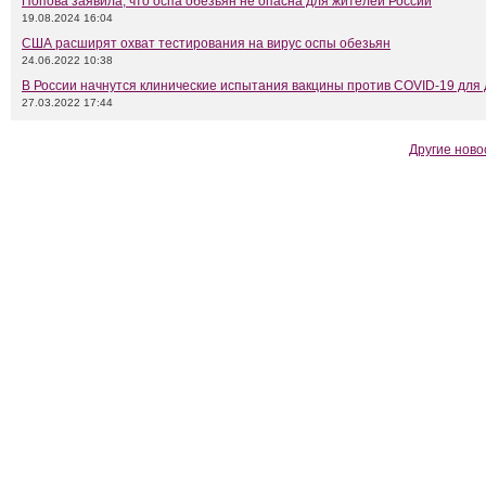
Попова заявила, что оспа обезьян не опасна для жителей России
19.08.2024 16:04
США расширят охват тестирования на вирус оспы обезьян
24.06.2022 10:38
В России начнутся клинические испытания вакцины против COVID-19 для
27.03.2022 17:44
Другие ново