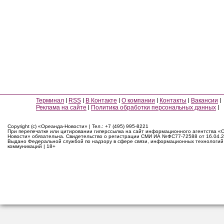
Терминал
RSS
В Контакте
О компании
Контакты
Вакансии
Реклама на сайте
Политика обработки персональных данных
Copyright (c) «Ореанда-Новости» | Тел.: +7 (495) 995-8221
При перепечатке или цитировании гиперссылка на сайт информационного агентства «
Новости» обязательна. Свидетельство о регистрации СМИ ИА №ФС77-72588 от 16.04.2
Выдано Федеральной службой по надзору в сфере связи, информационных технологий
коммуникаций | 18+