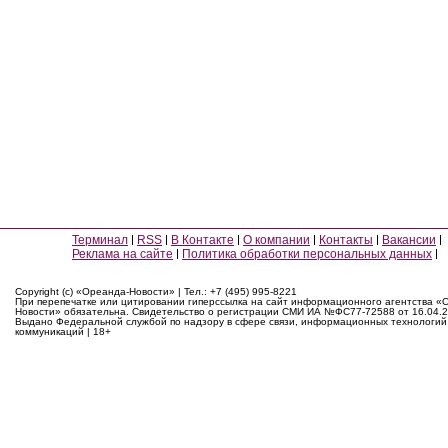
Терминал
RSS
В Контакте
О компании
Контакты
Вакансии
Реклама на сайте
Политика обработки персональных данных
Copyright (c) «Ореанда-Новости» | Тел.: +7 (495) 995-8221
При перепечатке или цитировании гиперссылка на сайт информационного агентства «
Новости» обязательна. Свидетельство о регистрации СМИ ИА №ФС77-72588 от 16.04.2
Выдано Федеральной службой по надзору в сфере связи, информационных технологий
коммуникаций | 18+