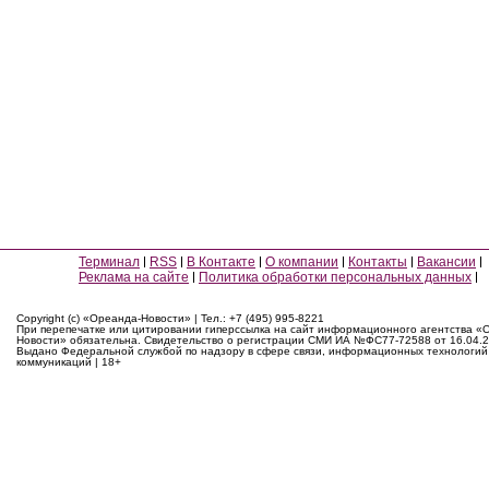
Терминал
RSS
В Контакте
О компании
Контакты
Вакансии
Реклама на сайте
Политика обработки персональных данных
Copyright (c) «Ореанда-Новости» | Тел.: +7 (495) 995-8221
При перепечатке или цитировании гиперссылка на сайт информационного агентства «
Новости» обязательна. Свидетельство о регистрации СМИ ИА №ФС77-72588 от 16.04.2
Выдано Федеральной службой по надзору в сфере связи, информационных технологий
коммуникаций | 18+