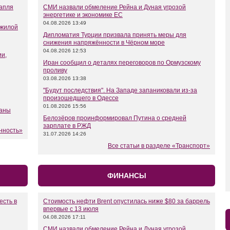
капля
СМИ назвали обмеление Рейна и Дуная угрозой
энергетике и экономике ЕС
04.08.2026 13:49
 жилой
Дипломатия Турции призвала принять меры для
снижения напряжённости в Чёрном море
04.08.2026 12:53
ии,
Иран сообщил о деталях переговоров по Ормузскому
проливу
03.08.2026 13:38
"Будут последствия". На Западе запаниковали из-за
произошедшего в Одессе
01.08.2026 15:56
ланы
Белозёров проинформировал Путина о средней
зарплате в РЖД
нность»
31.07.2026 14:26
Все статьи в разделе «Транспорт»
ФИНАНСЫ
есть в
Стоимость нефти Brent опустилась ниже $80 за баррель
впервые с 13 июля
04.08.2026 17:11
СМИ назвали обмеление Рейна и Дуная угрозой