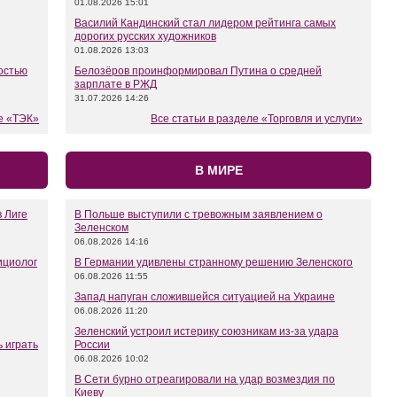
01.08.2026 15:01
Василий Кандинский стал лидером рейтинга самых
дорогих русских художников
01.08.2026 13:03
остью
Белозёров проинформировал Путина о средней
зарплате в РЖД
31.07.2026 14:26
ле «ТЭК»
Все статьи в разделе «Торговля и услуги»
В МИРЕ
 Лиге
В Польше выступили с тревожным заявлением о
Зеленском
06.08.2026 14:16
ициолог
В Германии удивлены странному решению Зеленского
06.08.2026 11:55
Запад напуган сложившейся ситуацией на Украине
06.08.2026 11:20
Зеленский устроил истерику союзникам из-за удара
 играть
России
06.08.2026 10:02
В Сети бурно отреагировали на удар возмездия по
Киеву