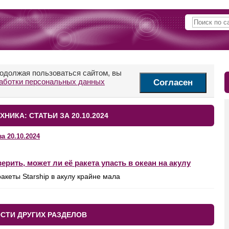
родолжая пользоваться сайтом, вы
аботки персональных данных
Согласен
ХНИКА: СТАТЬИ ЗА 20.10.2024
за 20.10.2024
рить, может ли её ракета упасть в океан на акулу
акеты Starship в акулу крайне мала
СТИ ДРУГИХ РАЗДЕЛОВ