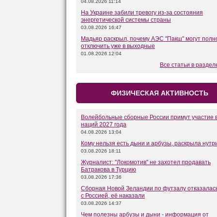
04.08.2026 11:14
На Украине забили тревогу из-за состояния
энергетической системы страны
03.08.2026 16:47
Мадьяр раскрыл, почему АЭС "Пакш" могут полн
отключить уже в выходные
01.08.2026 12:04
Все статьи в разде
ФИЗИЧЕСКАЯ АКТИВНОСТЬ
Волейбольные сборные России примут участие в
наций 2027 года
04.08.2026 13:04
Кому нельзя есть дыни и арбузы, раскрыла нутр
03.08.2026 18:11
Журналист: "Локомотив" не захотел продавать
Батракова в Турцию
03.08.2026 17:36
Сборная Новой Зеландии по футзалу отказалась
с Россией, её наказали
03.08.2026 14:37
Чем полезны арбузы и дыни - информация от