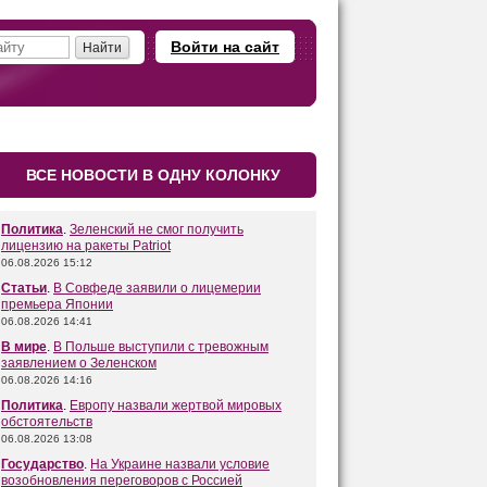
Войти на сайт
ВСЕ НОВОСТИ В ОДНУ КОЛОНКУ
Политика
.
Зеленский не смог получить
лицензию на ракеты Patriot
06.08.2026 15:12
Статьи
.
В Совфеде заявили о лицемерии
премьера Японии
06.08.2026 14:41
В мире
.
В Польше выступили с тревожным
заявлением о Зеленском
06.08.2026 14:16
Политика
.
Европу назвали жертвой мировых
обстоятельств
06.08.2026 13:08
Государство
.
На Украине назвали условие
возобновления переговоров с Россией