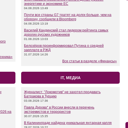
энергетике и экономике ЕС
04.08.2026 13:49
Почти все страны G7 тратят на долги больше, чем на
оборону, сообщили в Bloomberg
04.08.2026 13:19
Василий Кандинский стал лидером рейтинга самых
дорогих русских художников
01.08.2026 13:03
ного
Белозёров проинформировал Путина о средней
зарплате в РЖД
31.07.2026 14:26
техника»
Все статьи в разделе «Финансы»
IT, МЕДИА
и
Журналист: "Локомотив" не захотел продавать
Батракова в Турцию
03.08.2026 17:36
Павла Дурова* в России внесли в перечень
2026 на
экстремистов и террористов
30.07.2026 15:35
В Калининграде найдена уникальная янтарная капля
28.07.2026 10:22