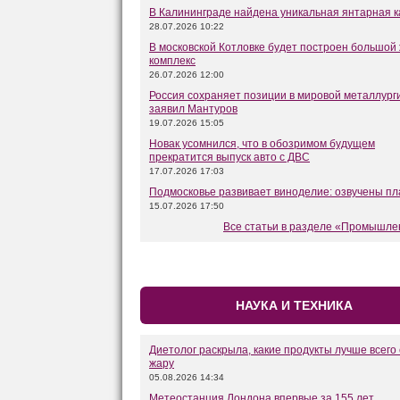
В Калининграде найдена уникальная янтарная 
28.07.2026 10:22
В московской Котловке будет построен большой
комплекс
26.07.2026 12:00
Россия сохраняет позиции в мировой металлург
заявил Мантуров
19.07.2026 15:05
Новак усомнился, что в обозримом будущем
прекратится выпуск авто с ДВС
17.07.2026 17:03
Подмосковье развивает виноделие: озвучены п
15.07.2026 17:50
Все статьи в разделе «Промышле
НАУКА И ТЕХНИКА
Диетолог раскрыла, какие продукты лучше всего 
жару
05.08.2026 14:34
Метеостанция Лондона впервые за 155 лет