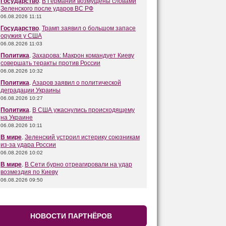
Государство
.
В Германии возмущены словами
Зеленского после ударов ВС РФ
06.08.2026 11:11
Государство
.
Трамп заявил о большом запасе
оружия у США
06.08.2026 11:03
Политика
.
Захарова: Макрон командует Киеву
совершать теракты против России
06.08.2026 10:32
Политика
.
Азаров заявил о политической
деградации Украины
06.08.2026 10:27
Политика
.
В США ужаснулись происходящему
на Украине
06.08.2026 10:11
В мире
.
Зеленский устроил истерику союзникам
из-за удара России
06.08.2026 10:02
В мире
.
В Сети бурно отреагировали на удар
возмездия по Киеву
06.08.2026 09:50
НОВОСТИ ПАРТНЁРОВ