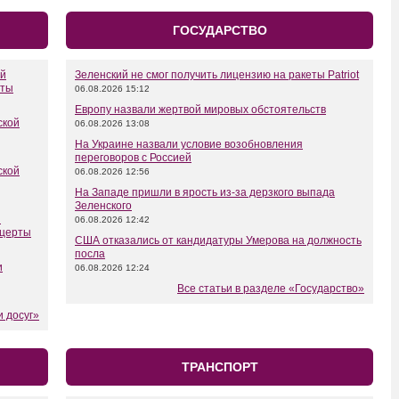
ГОСУДАРСТВО
ой
Зеленский не смог получить лицензию на ракеты Patriot
рты
06.08.2026 15:12
Европу назвали жертвой мировых обстоятельств
ской
06.08.2026 13:08
На Украине назвали условие возобновления
переговоров с Россией
ской
06.08.2026 12:56
На Западе пришли в ярость из-за дерзкого выпада
Зеленского
я
06.08.2026 12:42
нцерты
США отказались от кандидатуры Умерова на должность
посла
и
06.08.2026 12:24
Все статьи в разделе «Государство»
и досуг»
ТРАНСПОРТ