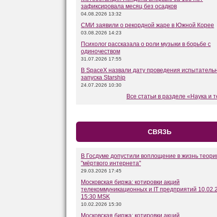
зафиксировала месяц без осадков
04.08.2026 13:32
СМИ заявили о рекордной жаре в Южной Корее
03.08.2026 14:23
Психолог рассказала о роли музыки в борьбе с
одиночеством
31.07.2026 17:55
В SpaceX назвали дату проведения испытатель
запуска Starship
24.07.2026 10:30
Все статьи в разделе «Наука и 
СВЯЗЬ
В Госдуме допустили воплощение в жизнь теори
"мёртвого интернета"
29.03.2026 17:45
Московская биржа: котировки акций
телекоммуникационных и IT предприятий 10.02.
15:30 MSK
10.02.2026 15:30
Московская биржа: котировки акций