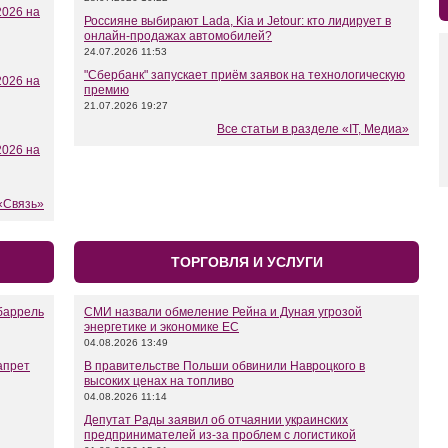
2026 на
Россияне выбирают Lada, Kia и Jetour: кто лидирует в
онлайн-продажах автомобилей?
24.07.2026 11:53
"Сбербанк" запускает приём заявок на технологическую
2026 на
премию
21.07.2026 19:27
Все статьи в разделе «IT, Медиа»
2026 на
 «Связь»
ТОРГОВЛЯ И УСЛУГИ
 баррель
СМИ назвали обмеление Рейна и Дуная угрозой
энергетике и экономике ЕС
04.08.2026 13:49
апрет
В правительстве Польши обвинили Навроцкого в
высоких ценах на топливо
04.08.2026 11:14
Депутат Рады заявил об отчаянии украинских
предпринимателей из-за проблем с логистикой