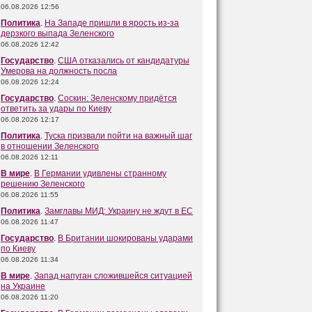
06.08.2026 12:56
Политика
.
На Западе пришли в ярость из-за
дерзкого выпада Зеленского
06.08.2026 12:42
Государство
.
США отказались от кандидатуры
Умерова на должность посла
06.08.2026 12:24
Государство
.
Соскин: Зеленскому придётся
ответить за удары по Киеву
06.08.2026 12:17
Политика
.
Туска призвали пойти на важный шаг
в отношении Зеленского
06.08.2026 12:11
В мире
.
В Германии удивлены странному
решению Зеленского
06.08.2026 11:55
Политика
.
Замглавы МИД: Украину не ждут в ЕС
06.08.2026 11:47
Государство
.
В Британии шокированы ударами
по Киеву
06.08.2026 11:34
В мире
.
Запад напуган сложившейся ситуацией
на Украине
06.08.2026 11:20