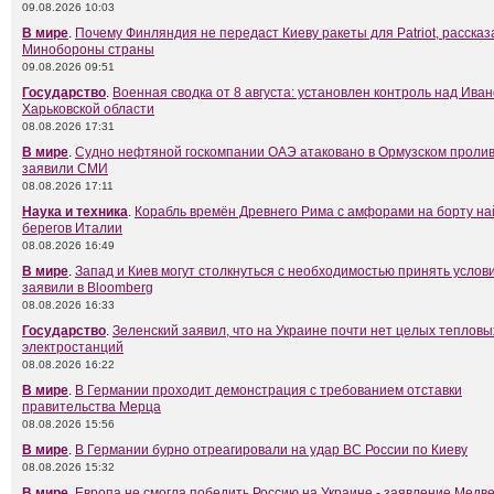
09.08.2026 10:03
В мире
.
Почему Финляндия не передаст Киеву ракеты для Patriot, рассказ
Минобороны страны
09.08.2026 09:51
Государство
.
Военная сводка от 8 августа: установлен контроль над Ива
Харьковской области
08.08.2026 17:31
В мире
.
Судно нефтяной госкомпании ОАЭ атаковано в Ормузском пролив
заявили СМИ
08.08.2026 17:11
Наука и техника
.
Корабль времён Древнего Рима с амфорами на борту на
берегов Италии
08.08.2026 16:49
В мире
.
Запад и Киев могут столкнуться с необходимостью принять услови
заявили в Bloomberg
08.08.2026 16:33
Государство
.
Зеленский заявил, что на Украине почти нет целых тепловы
электростанций
08.08.2026 16:22
В мире
.
В Германии проходит демонстрация с требованием отставки
правительства Мерца
08.08.2026 15:56
В мире
.
В Германии бурно отреагировали на удар ВС России по Киеву
08.08.2026 15:32
В мире
.
Европа не смогла победить Россию на Украине - заявление Медв