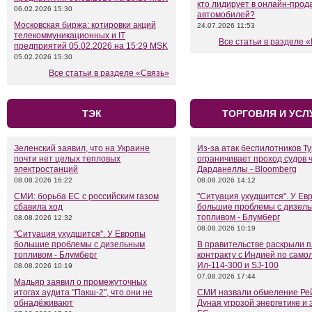
кто лидирует в онлайн-прод
06.02.2026 15:30
автомобилей?
Московская биржа: котировки акций
24.07.2026 11:53
телекоммуникационных и IT
Все статьи в разделе «
предприятий 05.02.2026 на 15:29 MSK
05.02.2026 15:30
Все статьи в разделе «Связь»
ТЭК
ТОРГОВЛЯ И УСЛ
Зеленский заявил, что на Украине
Из-за атак беспилотников Т
почти нет целых тепловых
ограничивает проход судов 
электростанций
Дарданеллы - Bloomberg
08.08.2026 16:22
08.08.2026 14:12
СМИ: борьба ЕС с российским газом
"Ситуация ухудшится". У Ев
сбавила ход
большие проблемы с дизел
топливом - Блумберг
08.08.2026 12:32
08.08.2026 10:19
"Ситуация ухудшится". У Европы
большие проблемы с дизельным
В правительстве раскрыли 
топливом - Блумберг
контракту с Индией по само
Ил-114-300 и SJ-100
08.08.2026 10:19
07.08.2026 17:44
Мадьяр заявил о промежуточных
итогах аудита "Пакш-2", что они не
СМИ назвали обмеление Ре
обнадёживают
Дуная угрозой энергетике и 