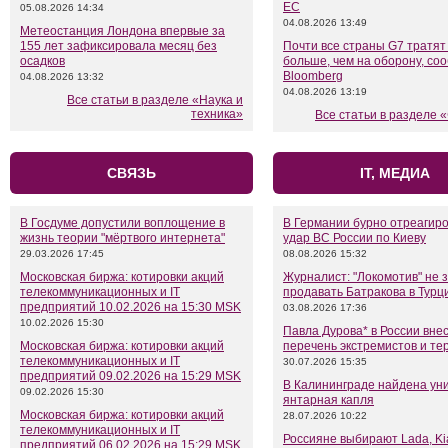
ЕС
05.08.2026 14:34
04.08.2026 13:49
Метеостанция Лондона впервые за
155 лет зафиксировала месяц без
Почти все страны G7 тратят
осадков
больше, чем на оборону, со
Bloomberg
04.08.2026 13:32
04.08.2026 13:19
Все статьи в разделе «Наука и
техника»
Все статьи в разделе
СВЯЗЬ
IT, МЕДИА
В Госдуме допустили воплощение в
В Германии бурно отреагир
жизнь теории "мёртвого интернета"
удар ВС России по Киеву
29.03.2026 17:45
08.08.2026 15:32
Московская биржа: котировки акций
Журналист: "Локомотив" не 
телекоммуникационных и IT
продавать Батракова в Турц
предприятий 10.02.2026 на 15:30 MSK
03.08.2026 17:36
10.02.2026 15:30
Павла Дурова* в России внес
Московская биржа: котировки акций
перечень экстремистов и те
телекоммуникационных и IT
30.07.2026 15:35
предприятий 09.02.2026 на 15:29 MSK
В Калининграде найдена ун
09.02.2026 15:30
янтарная капля
Московская биржа: котировки акций
28.07.2026 10:22
телекоммуникационных и IT
Россияне выбирают Lada, Kia
предприятий 06.02.2026 на 15:29 MSK