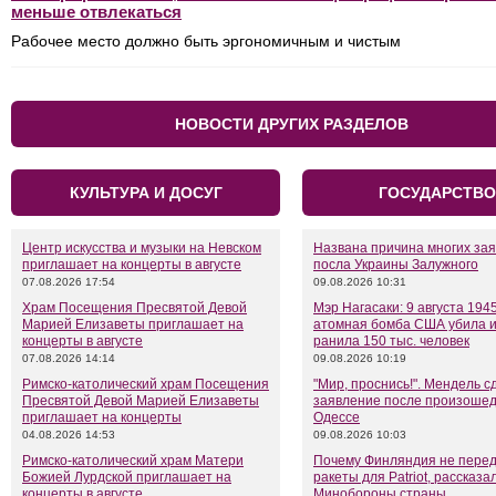
меньше отвлекаться
Рабочее место должно быть эргономичным и чистым
НОВОСТИ ДРУГИХ РАЗДЕЛОВ
КУЛЬТУРА И ДОСУГ
ГОСУДАРСТВО
Центр искусства и музыки на Невском
Названа причина многих за
приглашает на концерты в августе
посла Украины Залужного
07.08.2026 17:54
09.08.2026 10:31
Храм Посещения Пресвятой Девой
Мэр Нагасаки: 9 августа 194
Марией Елизаветы приглашает на
атомная бомба США убила 
концерты в августе
ранила 150 тыс. человек
07.08.2026 14:14
09.08.2026 10:19
Римско-католический храм Посещения
"Мир, проснись!". Мендель 
Пресвятой Девой Марией Елизаветы
заявление после произошед
приглашает на концерты
Одессе
04.08.2026 14:53
09.08.2026 10:03
Римско-католический храм Матери
Почему Финляндия не перед
Божией Лурдской приглашает на
ракеты для Patriot, рассказа
концерты в августе
Минобороны страны