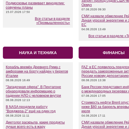
запрет проход судов США ч
Подмосковье развивает виноделие:
Ормуз
озвучены планы
07.08.2026 09:30
15.07.2026 17:50
СМИ назвали обмеление Ре
Все статьи в разделе
Дуная угрозой энергетике и 
«Промышленность»
ЕС
04.08.2026 13:49
Все статьи в разделе «
НАУКА И ТЕХНИКА
ФИНАНСЫ
Корабль времён Древнего Рима с
FAZ: в ЕС появилось предл
амфорами на борту найден у берегов
передать замороженные ак
Италии
России новому депозитарию
08.08.2026 16:49
08.08.2026 13:38
"Загадочная сфера". В Пентагоне
Банк России представил и
обнародовали информацию о
о международных резервах 
падении НЛО с человеком внутри
07.08.2026 17:05
08.08.2026 12:13
Стоимость нефти Brent опус
В NASA продлили работу
ниже $80 за баррель впервы
"Вояджера-2" ещё на один год
июля
08.08.2026 11:11
04.08.2026 17:11
Диетолог раскрыла, какие продукты
СМИ назвали обмеление Ре
лучше всего есть в жару
Дуная угрозой энергетике и 