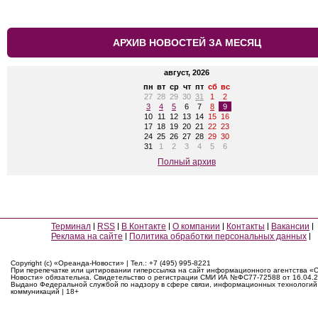
АРХИВ НОВОСТЕЙ ЗА МЕСЯЦ
август, 2026
пн
вт
ср
чт
пт
сб
вс
27
28
29
30
31
1
2
3
4
5
6
7
8
9
10
11
12
13
14
15
16
17
18
19
20
21
22
23
24
25
26
27
28
29
30
31
1
2
3
4
5
6
Полный архив
Терминал
RSS
В Контакте
О компании
Контакты
Вакансии
Реклама на сайте
Политика обработки персональных данных
Copyright (c) «Ореанда-Новости» | Тел.: +7 (495) 995-8221
При перепечатке или цитировании гиперссылка на сайт информационного агентства «
Новости» обязательна. Свидетельство о регистрации СМИ ИА №ФС77-72588 от 16.04.2
Выдано Федеральной службой по надзору в сфере связи, информационных технологий
коммуникаций | 18+