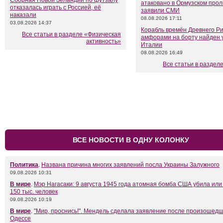
Сборная Новой Зеландии по футзалу
атаковано в Ормузском прол
отказалась играть с Россией, её
заявили СМИ
наказали
08.08.2026 17:11
03.08.2026 14:37
Корабль времён Древнего Ри
Все статьи в разделе «Физическая
амфорами на борту найден 
активность»
Италии
08.08.2026 16:49
Все статьи в раздел
ВСЕ НОВОСТИ В ОДНУ КОЛОНКУ
Политика
.
Названа причина многих заявлений посла Украины Залужного
09.08.2026 10:31
В мире
.
Мэр Нагасаки: 9 августа 1945 года атомная бомба США убила или
150 тыс. человек
09.08.2026 10:19
В мире
.
"Мир, проснись!". Мендель сделала заявление после произошедш
Одессе