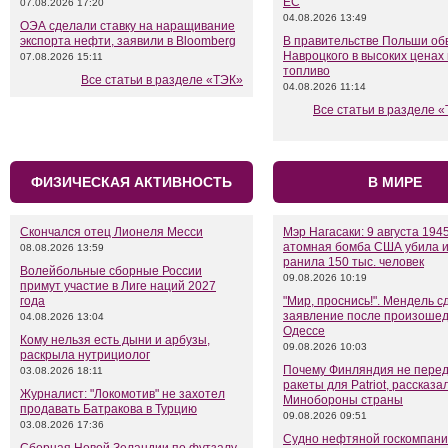
ЕС
07.08.2026 17:20
04.08.2026 13:49
ОЭА сделали ставку на наращивание
экспорта нефти, заявили в Bloomberg
В правительстве Польши об
Навроцкого в высоких ценах
07.08.2026 15:11
топливо
Все статьи в разделе «ТЭК»
04.08.2026 11:14
Все статьи в разделе «
ФИЗИЧЕСКАЯ АКТИВНОСТЬ
В МИРЕ
Скончался отец Лионеля Месси
Мэр Нагасаки: 9 августа 194
атомная бомба США убила 
08.08.2026 13:59
ранила 150 тыс. человек
Волейбольные сборные России
09.08.2026 10:19
примут участие в Лиге наций 2027
года
"Мир, проснись!". Мендель 
заявление после произошед
04.08.2026 13:04
Одессе
Кому нельзя есть дыни и арбузы,
09.08.2026 10:03
раскрыла нутрициолог
Почему Финляндия не перед
03.08.2026 18:11
ракеты для Patriot, рассказа
Журналист: "Локомотив" не захотел
Минобороны страны
продавать Батракова в Турцию
09.08.2026 09:51
03.08.2026 17:36
Судно нефтяной госкомпан