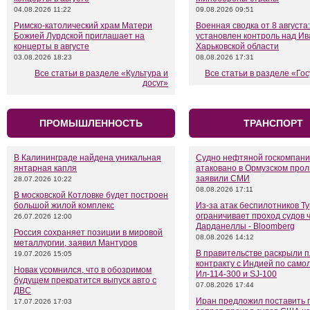
04.08.2026 11:22
09.08.2026 09:51
Римско-католический храм Матери
Военная сводка от 8 августа:
Божией Лурдской приглашает на
установлен контроль над Ив
концерты в августе
Харьковской области
03.08.2026 18:23
08.08.2026 17:31
Все статьи в разделе «Культура и
Все статьи в разделе «Го
досуг»
ПРОМЫШЛЕННОСТЬ
ТРАНСПОРТ
В Калининграде найдена уникальная
Судно нефтяной госкомпан
янтарная капля
атаковано в Ормузском прол
заявили СМИ
28.07.2026 10:22
08.08.2026 17:11
В московской Котловке будет построен
большой жилой комплекс
Из-за атак беспилотников Т
ограничивает проход судов 
26.07.2026 12:00
Дарданеллы - Bloomberg
Россия сохраняет позиции в мировой
08.08.2026 14:12
металлургии, заявил Мантуров
В правительстве раскрыли 
19.07.2026 15:05
контракту с Индией по само
Новак усомнился, что в обозримом
Ил-114-300 и SJ-100
будущем прекратится выпуск авто с
07.08.2026 17:44
ДВС
Иран предложил поставить 
17.07.2026 17:03