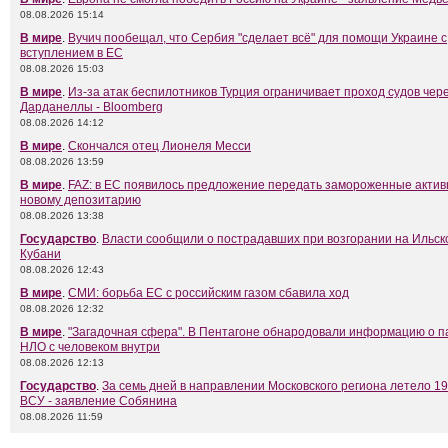
08.08.2026 15:14
В мире
.
Вучич пообещал, что Сербия "сделает всё" для помощи Украине с
вступлением в ЕС
08.08.2026 15:03
В мире
.
Из-за атак беспилотников Турция ограничивает проход судов чер
Дарданеллы - Bloomberg
08.08.2026 14:12
В мире
.
Скончался отец Лионеля Месси
08.08.2026 13:59
В мире
.
FAZ: в ЕС появилось предложение передать замороженные актив
новому депозитарию
08.08.2026 13:38
Государство
.
Власти сообщили о пострадавших при возгорании на Ильск
Кубани
08.08.2026 12:43
В мире
.
СМИ: борьба ЕС с российским газом сбавила ход
08.08.2026 12:32
В мире
.
"Загадочная сфера". В Пентагоне обнародовали информацию о 
НЛО с человеком внутри
08.08.2026 12:13
Государство
.
За семь дней в направлении Московского региона летело 1
ВСУ - заявление Собянина
08.08.2026 11:59