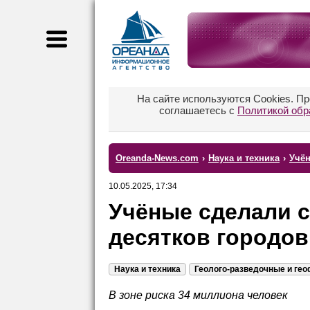
На сайте используются Cookies. П
соглашаетесь с
Политикой обр
Oreanda-News.com
›
Наука и техника
›
Учён
10.05.2025, 17:34
Учёные сделали 
десятков городо
Наука и техника
Геолого-разведочные и ге
В зоне риска 34 миллиона человек