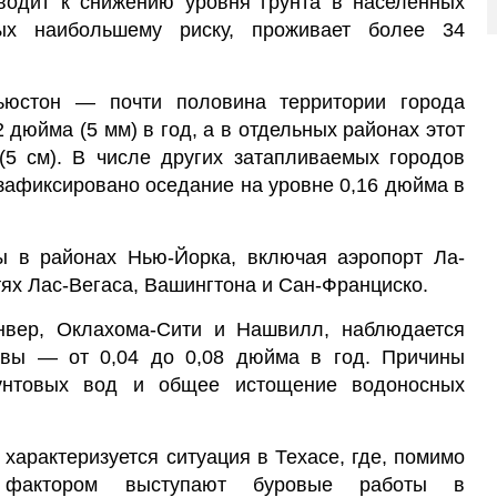
водит к снижению уровня грунта в населённых
ных наибольшему риску, проживает более 34
ьюстон — почти половина территории города
2 дюйма (5 мм) в год, а в отдельных районах этот
(5 см). В числе других затапливаемых городов
 зафиксировано оседание на уровне 0,16 дюйма в
ы в районах Нью-Йорка, включая аэропорт Ла-
тях Лас-Вегаса, Вашингтона и Сан-Франциско.
енвер, Оклахома-Сити и Нашвилл, наблюдается
чвы — от 0,04 до 0,08 дюйма в год. Причины
унтовых вод и общее истощение водоносных
характеризуется ситуация в Техасе, где, помимо
м фактором выступают буровые работы в