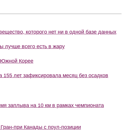
вещество, которого нет ни в одной базе данных
ы лучше всего есть в жару
 Южной Корее
 155 лет зафиксировала месяц без осадков
мя заплыва на 10 км в рамках чемпионата
 Гран-при Канады с поул-позиции