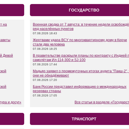
ГОСУДАРСТВО
т на
Военная сводка от 7 августа: в течение недели освобожд
ряд населённых пунктов
07.08.2026 18:43
заветы
Жертвами удара ВСУ по многоквартирному дому в Керчи
стали два человека
07.08.2026 18:25
й Девой
В правительстве раскрыли планы по контракту с Индией 
самолётам Ил-114-300 и SJ-100
07.08.2026 17:44
ской
Мадьяр заявил о промежуточных итогах аудита "Пакш-2", 
они не обнадёживают
07.08.2026 17:20
ской
Банк России представил информацию о международных
резервах страны
07.08.2026 17:05
тура и досуг»
Все статьи в разделе «Государс
ТРАНСПОРТ