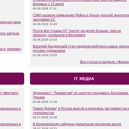
впервые с 13 июля
04.08.2026 17:11
СМИ назвали обмеление Рейна и Дуная угрозой энергети
экономике ЕС
одиночеством
04.08.2026 13:49
Почти все страны G7 тратят на долги больше, чем на
ого запуска
оборону, сообщили в Bloomberg
04.08.2026 13:19
Василий Кандинский стал лидером рейтинга самых дорог
ка и техника»
русских художников
01.08.2026 13:03
Все статьи в разделе «Фина
IT, МЕДИА
и "мёртвого
Журналист: "Локомотив" не захотел продавать Батракова 
Турцию
03.08.2026 17:36
икационных и
Павла Дурова* в России внесли в перечень экстремистов 
террористов
30.07.2026 15:35
икационных и
В Калининграде найдена уникальная янтарная капля
28.07.2026 10:22