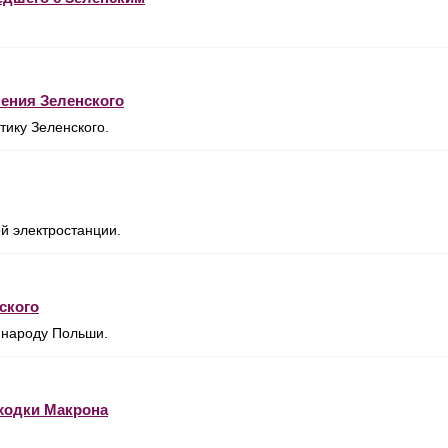
шения Зеленского
ику Зеленского.
й электростанции.
ского
 народу Польши.
ходки Макрона