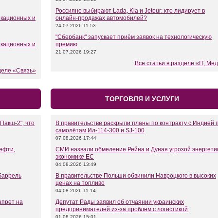
Россияне выбирают Lada, Kia и Jetour: кто лидирует в
икационных и
онлайн-продажах автомобилей?
24.07.2026 11:53
"Сбербанк" запускает приём заявок на технологическую
икационных и
премию
21.07.2026 19:27
Все статьи в разделе «IT, Ме
деле «Связь»
ТОРГОВЛЯ И УСЛУГИ
Пакш-2", что
В правительстве раскрыли планы по контракту с Индией 
самолётам Ил-114-300 и SJ-100
07.08.2026 17:44
ефти,
СМИ назвали обмеление Рейна и Дуная угрозой энергети
экономике ЕС
04.08.2026 13:49
 баррель
В правительстве Польши обвинили Навроцкого в высоких
ценах на топливо
04.08.2026 11:14
апрет на
Депутат Рады заявил об отчаянии украинских
предпринимателей из-за проблем с логистикой
01.08.2026 15:01