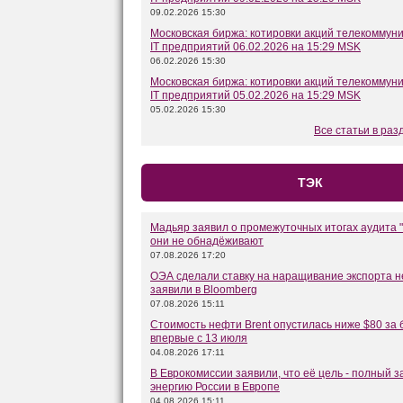
09.02.2026 15:30
Московская биржа: котировки акций телекоммун
IT предприятий 06.02.2026 на 15:29 MSK
06.02.2026 15:30
Московская биржа: котировки акций телекоммун
IT предприятий 05.02.2026 на 15:29 MSK
05.02.2026 15:30
Все статьи в раз
ТЭК
Мадьяр заявил о промежуточных итогах аудита "
они не обнадёживают
07.08.2026 17:20
ОЭА сделали ставку на наращивание экспорта н
заявили в Bloomberg
07.08.2026 15:11
Стоимость нефти Brent опустилась ниже $80 за
впервые с 13 июля
04.08.2026 17:11
В Еврокомиссии заявили, что её цель - полный з
энергию России в Европе
04.08.2026 15:11