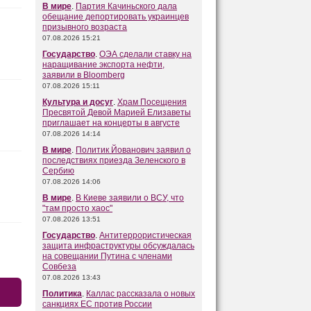
В мире
.
Партия Качиньского дала
обещание депортировать украинцев
призывного возраста
07.08.2026 15:21
Государство
.
ОЭА сделали ставку на
наращивание экспорта нефти,
заявили в Bloomberg
07.08.2026 15:11
Культура и досуг
.
Храм Посещения
Пресвятой Девой Марией Елизаветы
приглашает на концерты в августе
07.08.2026 14:14
В мире
.
Политик Йованович заявил о
последствиях приезда Зеленского в
Сербию
07.08.2026 14:06
В мире
.
В Киеве заявили о ВСУ, что
"там просто хаос"
07.08.2026 13:51
Государство
.
Антитеррористическая
защита инфраструктуры обсуждалась
на совещании Путина с членами
Совбеза
07.08.2026 13:43
Политика
.
Каллас рассказала о новых
санкциях ЕС против России