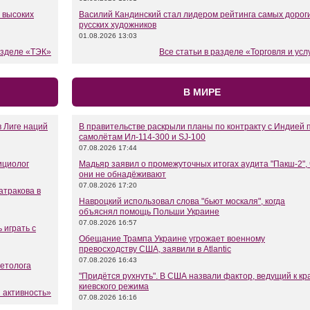
 высоких
Василий Кандинский стал лидером рейтинга самых дорог
русских художников
01.08.2026 13:03
азделе «ТЭК»
Все статьи в разделе «Торговля и усл
В МИРЕ
 Лиге наций
В правительстве раскрыли планы по контракту с Индией 
самолётам Ил-114-300 и SJ-100
07.08.2026 17:44
ициолог
Мадьяр заявил о промежуточных итогах аудита "Пакш-2", 
они не обнадёживают
07.08.2026 17:20
атракова в
Навроцкий использовал слова "бьют москаля", когда
объяснял помощь Польши Украине
07.08.2026 16:57
 играть с
Обещание Трампа Украине угрожает военному
превосходству США, заявили в Atlantic
07.08.2026 16:43
иетолога
"Придётся рухнуть". В США назвали фактор, ведущий к кр
киевского режима
 активность»
07.08.2026 16:16