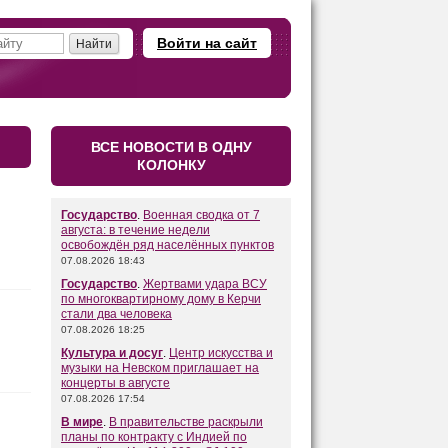
Войти на сайт
ВСЕ НОВОСТИ В ОДНУ
КОЛОНКУ
Государство
.
Военная сводка от 7
августа: в течение недели
освобождён ряд населённых пунктов
07.08.2026 18:43
Государство
.
Жертвами удара ВСУ
по многоквартирному дому в Керчи
стали два человека
07.08.2026 18:25
Культура и досуг
.
Центр искусства и
музыки на Невском приглашает на
концерты в августе
07.08.2026 17:54
В мире
.
В правительстве раскрыли
планы по контракту с Индией по