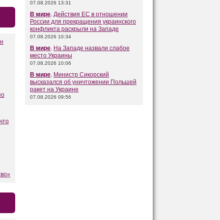
07.08.2026 13:31
В мире
.
Действия ЕС в отношении
России для прекращения украинского
конфликта раскрыли на Западе
07.08.2026 10:34
ён
В мире
.
На Западе назвали слабое
место Украины
07.08.2026 10:06
В мире
.
Министр Сикорский
высказался об уничтожении Польшей
ракет на Украине
по
07.08.2026 09:56
что
тво»