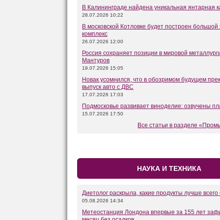
В Калининграде найдена уникальная янтарная 
28.07.2026 10:22
В московской Котловке будет построен большой
комплекс
26.07.2026 12:00
Россия сохраняет позиции в мировой металлурги
Мантуров
19.07.2026 15:05
Новак усомнился, что в обозримом будущем пре
выпуск авто с ДВС
17.07.2026 17:03
Подмосковье развивает виноделие: озвучены п
15.07.2026 17:50
Все статьи в разделе «Про
НАУКА И ТЕХНИКА
Диетолог раскрыла, какие продукты лучше всего 
05.08.2026 14:34
Метеостанция Лондона впервые за 155 лет заф
месяц без осадков