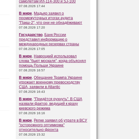
самолётам Ил-114-300 и SJ-100
07.08.2026 17:44
В мире
.
Мадьяр заявил о
промежуточных итогах аудита
"Пакш-2", что они не обнадёживают
07.08.2026 17:20
Государство
.
Банк России
представил информацию о
международных резервах страны
07.08.2026 17:05
В мире
.
Навроцкий использовал
слова "бьют москаля", когда объяснял
помощь Польши Украине
07.08.2026 16:57
В мире
.
Обещание Трампа Украине
угрожает военному превосходству
США, заявили в Atlantic
07.08.2026 16:43
В мире
.
"Придётся рухнуть". В США
назвали фактор, ведущий к краху
киевского режима
07.08.2026 16:16
В мире
.
Репке заявил об утрате в ВСУ
"осторожного оптимизма"
относительно фронта
07.08.2026 15:32