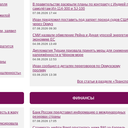
капля
В правительстве раскрыли планы по контракту с Индией 
самолётам Ил-114-300 и SJ-100
07.08.2026 17:44
 жилой
Иран предложил поставить под запрет проход судов СШ
через Ормуз
07.08.2026 09:30
и, заявил
СМИ назвали обмеление Рейна и Дуная угрозой энергети
экономике ЕС
04.08.2026 13:49
кратится
Дипломатия Турции призвала принять меры для снижени
напряжённости в Чёрном море
04.08.2026 12:53
ланы
Иран сообщил о деталях переговоров по Ормузскому
проливу
мышленность»
03.08.2026 13:38
Все статьи в разделе «Трансп
ФИНАНСЫ
есть в жару
Банк России представил информацию о международных
резервах страны
07.08.2026 17:05
иксировала
Стоимость нефти Brent опустилась ниже $80 за баррель