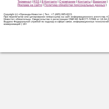
Терминал
RSS
В Контакте
О компании
Контакты
Вакансии
Реклама на сайте
Политика обработки персональных данных
Copyright (c) «Ореанда-Новости» | Тел.: +7 (495) 995-8221
При перепечатке или цитировании гиперссылка на сайт информационного агентства «
Новости» обязательна. Свидетельство о регистрации СМИ ИА №ФС77-72588 от 16.04.2
Выдано Федеральной службой по надзору в сфере связи, информационных технологий
коммуникаций | 18+