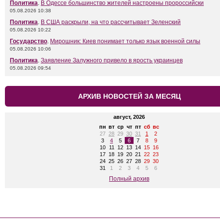
Политика
.
В Одессе большинство жителей настроены пророссийски
05.08.2026 10:38
Политика
.
В США раскрыли, на что рассчитывает Зеленский
05.08.2026 10:22
Государство
.
Мирошник: Киев понимает только язык военной силы
05.08.2026 10:06
Политика
.
Заявление Залужного привело в ярость украинцев
05.08.2026 09:54
АРХИВ НОВОСТЕЙ ЗА МЕСЯЦ
август, 2026
пн
вт
ср
чт
пт
сб
вс
27
28
29
30
31
1
2
3
4
5
6
7
8
9
10
11
12
13
14
15
16
17
18
19
20
21
22
23
24
25
26
27
28
29
30
31
1
2
3
4
5
6
Полный архив