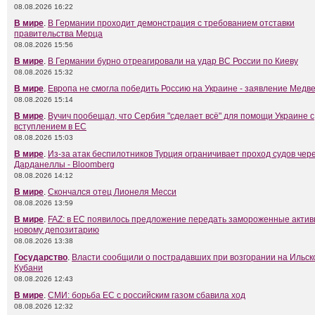
08.08.2026 16:22
В мире
.
В Германии проходит демонстрация с требованием отставки
правительства Мерца
08.08.2026 15:56
В мире
.
В Германии бурно отреагировали на удар ВС России по Киеву
08.08.2026 15:32
В мире
.
Европа не смогла победить Россию на Украине - заявление Медв
08.08.2026 15:14
В мире
.
Вучич пообещал, что Сербия "сделает всё" для помощи Украине с
вступлением в ЕС
08.08.2026 15:03
В мире
.
Из-за атак беспилотников Турция ограничивает проход судов чер
Дарданеллы - Bloomberg
08.08.2026 14:12
В мире
.
Скончался отец Лионеля Месси
08.08.2026 13:59
В мире
.
FAZ: в ЕС появилось предложение передать замороженные актив
новому депозитарию
08.08.2026 13:38
Государство
.
Власти сообщили о пострадавших при возгорании на Ильск
Кубани
08.08.2026 12:43
В мире
.
СМИ: борьба ЕС с российским газом сбавила ход
08.08.2026 12:32