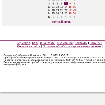
27
28
29
30
31
1
2
3
4
5
6
7
8
9
10
11
12
13
14
15
16
17
18
19
20
21
22
23
24
25
26
27
28
29
30
31
1
2
3
4
5
6
Полный архив
Терминал
RSS
В Контакте
О компании
Контакты
Вакансии
Реклама на сайте
Политика обработки персональных данных
Copyright (c) «Ореанда-Новости» | Тел.: +7 (495) 995-8221
При перепечатке или цитировании гиперссылка на сайт информационного агентства «
Новости» обязательна. Свидетельство о регистрации СМИ ИА №ФС77-72588 от 16.04.2
Выдано Федеральной службой по надзору в сфере связи, информационных технологий
коммуникаций | 18+