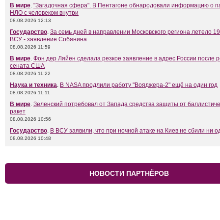
В мире
.
"Загадочная сфера". В Пентагоне обнародовали информацию о 
НЛО с человеком внутри
08.08.2026 12:13
Государство
.
За семь дней в направлении Московского региона летело 1
ВСУ - заявление Собянина
08.08.2026 11:59
В мире
.
Фон дер Ляйен сделала резкое заявление в адрес России после 
сената США
08.08.2026 11:22
Наука и техника
.
В NASA продлили работу "Вояджера-2" ещё на один год
08.08.2026 11:11
В мире
.
Зеленский потребовал от Запада средства защиты от баллистиче
ракет
08.08.2026 10:56
Государство
.
В ВСУ заявили, что при ночной атаке на Киев не сбили ни о
08.08.2026 10:48
НОВОСТИ ПАРТНЁРОВ