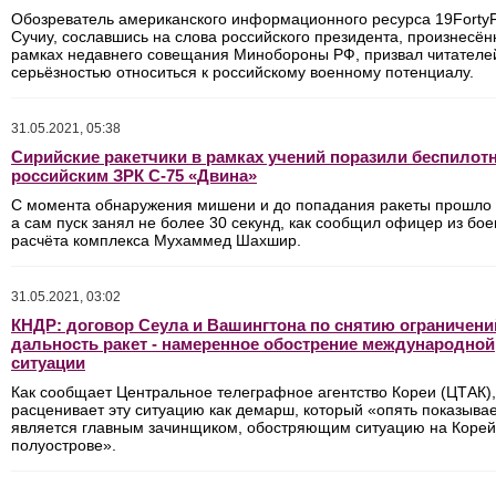
Обозреватель американского информационного ресурса 19FortyF
Сучиу, сославшись на слова российского президента, произнесён
рамках недавнего совещания Минобороны РФ, призвал читателей
серьёзностью относиться к российскому военному потенциалу.
31.05.2021, 05:38
Сирийские ракетчики в рамках учений поразили беспилот
российским ЗРК С-75 «Двина»
С момента обнаружения мишени и до попадания ракеты прошло 
а сам пуск занял не более 30 секунд, как сообщил офицер из бое
расчёта комплекса Мухаммед Шахшир.
31.05.2021, 03:02
КНДР: договор Сеула и Вашингтона по снятию ограничени
дальность ракет - намеренное обострение международной
ситуации
Как сообщает Центральное телеграфное агентство Кореи (ЦТАК)
расценивает эту ситуацию как демарш, который «опять показывает
является главным зачинщиком, обостряющим ситуацию на Коре
полуострове».